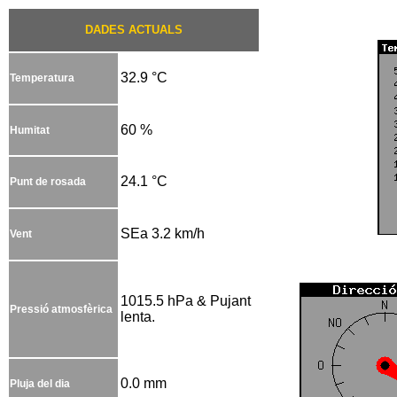
DADES ACTUALS
32.9 °C
Temperatura
60 %
Humitat
24.1 °C
Punt de rosada
SEa 3.2 km/h
Vent
1015.5 hPa & Pujant
Pressió atmosfèrica
lenta.
0.0 mm
Pluja del dia