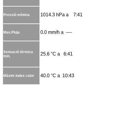
1014.3 hPa a 7:41
Pressió mínima
0.0 mm/h a ----
Max.Pluja
Sensació tèrmica
25.6 °C a 6:41
min.
40.0 °C a 10:43
Màxim index calor