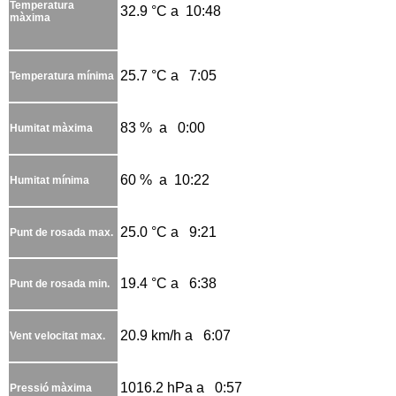
Temperatura
32.9 °C a 10:48
màxima
25.7 °C a 7:05
Temperatura mínima
83 % a 0:00
Humitat màxima
60 % a 10:22
Humitat mínima
25.0 °C a 9:21
Punt de rosada max.
19.4 °C a 6:38
Punt de rosada min.
20.9 km/h a 6:07
Vent velocitat max.
1016.2 hPa a 0:57
Pressió màxima