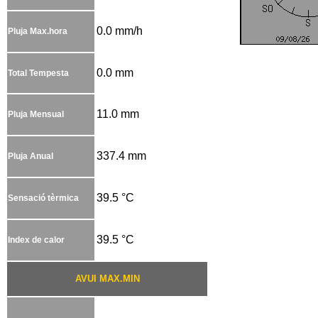
0.0 mm/h
Pluja Max.hora
0.0 mm
Total Tempesta
11.0 mm
Pluja Mensual
337.4 mm
Pluja Anual
39.5 °C
Sensació tèrmica
39.5 °C
Index de calor
AVUI MAX.MIN